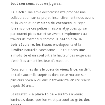
tout son sens
, vous en jugerez…
Le Pitch
: Une amie décoratrice m’a proposé une
collaboration sur ce projet. Instinctivement nous avons
eu la vision d’une
maison de vacances
, au style
Ibizenco
, de ces petites maisons atypiques qui se
parcourent pieds nus et se vivent
simplement
au
travers de matériaux comme
le béton ciré
,
le
bois
séculaire,
les tissus
enveloppants et
la
lumière
naturelle caressante… Le tout dans
une
simplicité
et un
confort
à la hauteur des exigences
d’esthètes aimant les lieux d’exception.
Nous sommes dans le coeur du
vieux Nice
, un défit
de taille aux mille surprises dans cette maison sur
plusieurs niveaux ou aucun travaux n’avait été réalisé
depuis 30 ans…
Le résultat,
« a place to be »
sur trois niveaux,
lumineux, doux, que l’on vit et parcourt au
grés des
envies
…