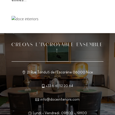
CREONS L’INCROYABLE ENSEMBLE
!
21 Rue Tonduti de l'Escarène 06000 Nice

+33 6 61 52 20 64

info@doceinteriors.com

Lundi - Vendredi: 09H00 - 19H00
}