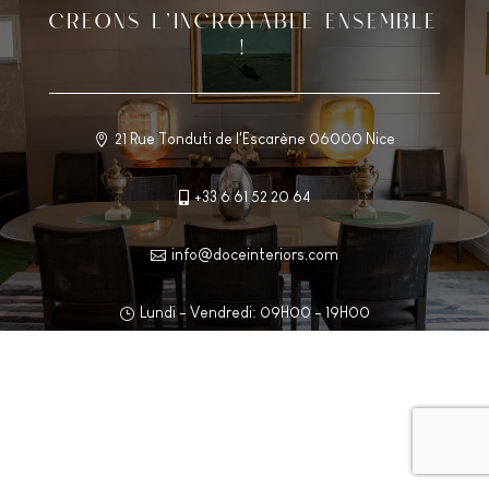
CREONS L’INCROYABLE ENSEMBLE
!
21 Rue Tonduti de l'Escarène 06000 Nice

+33 6 61 52 20 64

info@doceinteriors.com

Lundi - Vendredi: 09H00 - 19H00
}