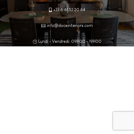
+33 6 61 52 20 64

info@doceinteriors.com

Lundi - Vendredi: 09H00 - 19H00
}