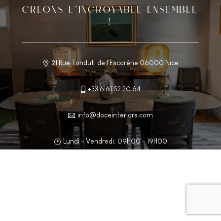
CREONS L’INCROYABLE ENSEMBLE
!
21 Rue Tonduti de l'Escarène 06000 Nice

+33 6 61 52 20 64

info@doceinteriors.com

Lundi - Vendredi: 09H00 - 19H00
}